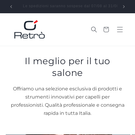
Vai
direttamente
Le spedizioni saranno sospese dal 07/08 al 31/08
Effe
ai contenuti
Carrello
Il meglio per il tuo
salone
Offriamo una selezione esclusiva di prodotti e
strumenti innovativi per capelli per
professionisti. Qualità professionale e consegna
rapida in tutta Italia.