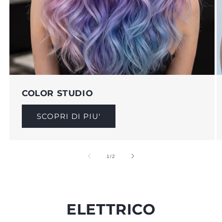
COLOR STUDIO
SCOPRI DI PIU'
su
1
/
2
ELETTRICO