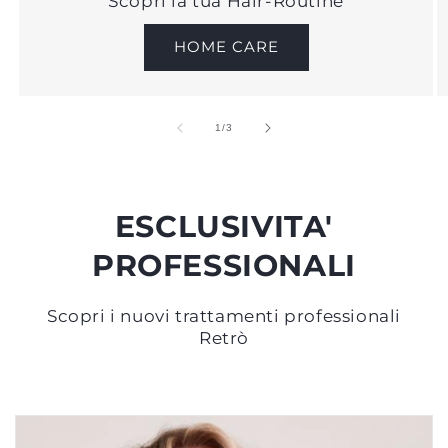
Scopri la tua Hair-Routine
HOME CARE
su
1
/
3
ESCLUSIVITA'
PROFESSIONALI
Scopri i nuovi trattamenti professionali
Retrò