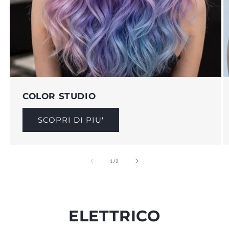
COLOR STUDIO
SCOPRI DI PIU'
su
1
/
2
ELETTRICO