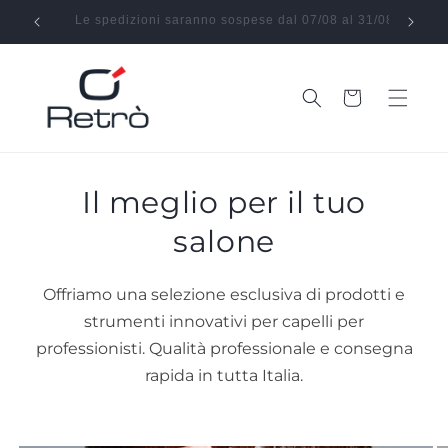
Vai
direttamente
Le spedizioni saranno sospese dal 07/08 al 31/08
Effe
ai contenuti
Carrello
Il meglio per il tuo
salone
Offriamo una selezione esclusiva di prodotti e
strumenti innovativi per capelli per
professionisti. Qualità professionale e consegna
rapida in tutta Italia.