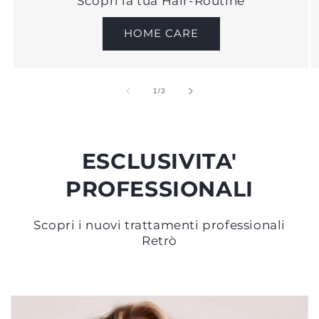
Scopri la tua Hair-Routine
HOME CARE
su
1
/
3
ESCLUSIVITA'
PROFESSIONALI
Scopri i nuovi trattamenti professionali
Retrò