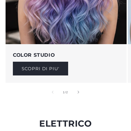
COLOR STUDIO
SCOPRI DI PIU'
su
1
/
2
ELETTRICO