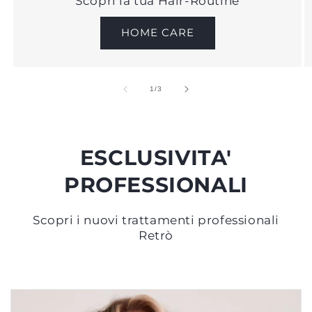
Scopri la tua Hair-Routine
HOME CARE
su
1
/
3
ESCLUSIVITA'
PROFESSIONALI
Scopri i nuovi trattamenti professionali
Retrò