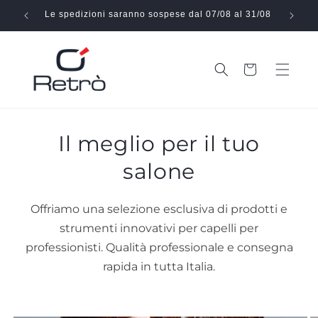
Vai
direttamente
Le spedizioni saranno sospese dal 07/08 al 31/08
Effe
ai contenuti
Carrello
Il meglio per il tuo
salone
Offriamo una selezione esclusiva di prodotti e
strumenti innovativi per capelli per
professionisti. Qualità professionale e consegna
rapida in tutta Italia.