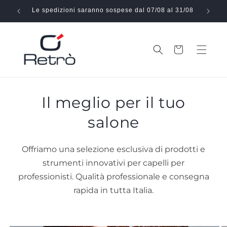
Vai
direttamente
Le spedizioni saranno sospese dal 07/08 al 31/08
Effe
ai contenuti
Carrello
Il meglio per il tuo
salone
Offriamo una selezione esclusiva di prodotti e
strumenti innovativi per capelli per
professionisti. Qualità professionale e consegna
rapida in tutta Italia.