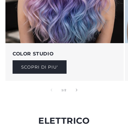
COLOR STUDIO
SCOPRI DI PIU'
su
1
/
2
ELETTRICO