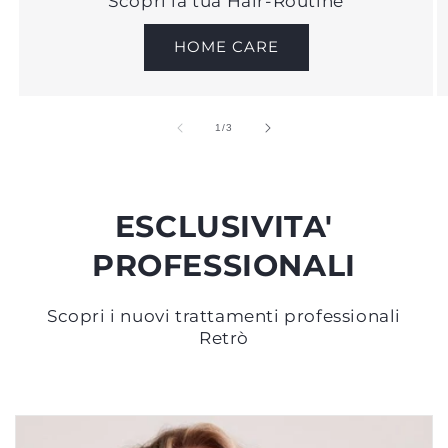
Scopri la tua Hair-Routine
HOME CARE
su
1
/
3
ESCLUSIVITA'
PROFESSIONALI
Scopri i nuovi trattamenti professionali
Retrò