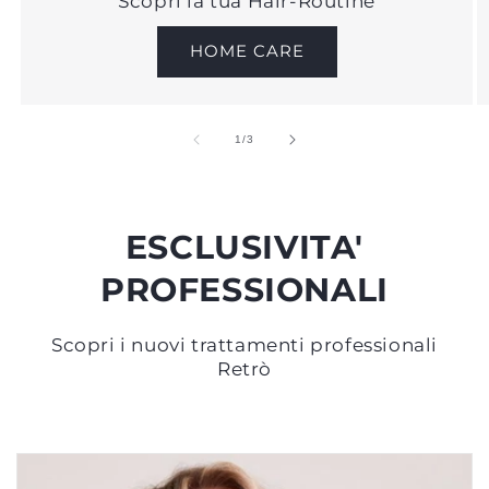
Scopri la tua Hair-Routine
HOME CARE
su
1
/
3
ESCLUSIVITA'
PROFESSIONALI
Scopri i nuovi trattamenti professionali
Retrò