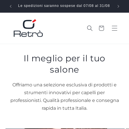
Vai
direttamente
Le spedizioni saranno sospese dal 07/08 al 31/08
Effe
ai contenuti
Carrello
Il meglio per il tuo
salone
Offriamo una selezione esclusiva di prodotti e
strumenti innovativi per capelli per
professionisti. Qualità professionale e consegna
rapida in tutta Italia.