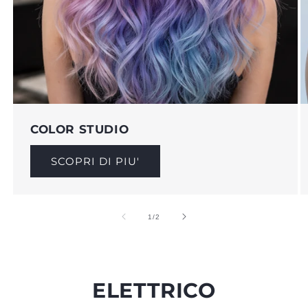
COLOR STUDIO
SCOPRI DI PIU'
su
1
/
2
ELETTRICO