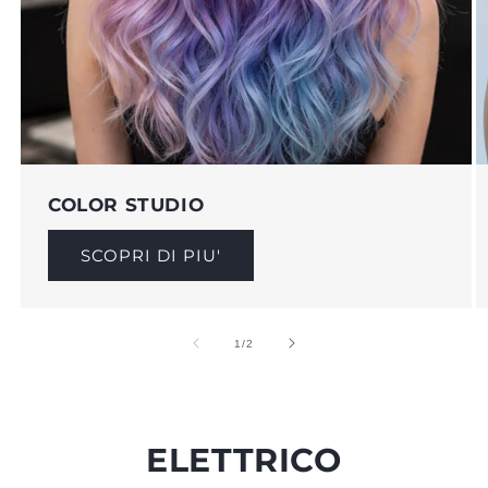
COLOR STUDIO
SCOPRI DI PIU'
su
1
/
2
ELETTRICO