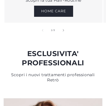
Scopri la tua Hair-Routine
HOME CARE
su
1
/
3
ESCLUSIVITA'
PROFESSIONALI
Scopri i nuovi trattamenti professionali
Retrò