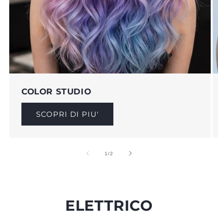
COLOR STUDIO
SCOPRI DI PIU'
su
1
/
2
ELETTRICO