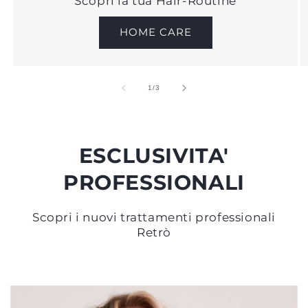
Scopri la tua Hair-Routine
HOME CARE
su
1
/
3
ESCLUSIVITA'
PROFESSIONALI
Scopri i nuovi trattamenti professionali
Retrò