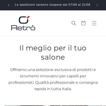
Vai
direttamente
Le spedizioni saranno sospese dal 07/08 al 31/08
Effe
ai contenuti
Carrello
Il meglio per il tuo
salone
Offriamo una selezione esclusiva di prodotti e
strumenti innovativi per capelli per
professionisti. Qualità professionale e consegna
rapida in tutta Italia.