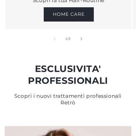
Scopri la tua Hair-Routine
HOME CARE
su
1
/
3
ESCLUSIVITA'
PROFESSIONALI
Scopri i nuovi trattamenti professionali
Retrò