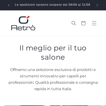
Vai
direttamente
Le spedizioni saranno sospese dal 08/08 al 31/08
Effe
ai contenuti
Carrello
Il meglio per il tuo
salone
Offriamo una selezione esclusiva di prodotti e
strumenti innovativi per capelli per
professionisti. Qualità professionale e consegna
rapida in tutta Italia.