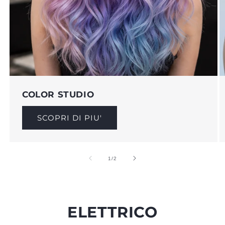
COLOR STUDIO
SCOPRI DI PIU'
su
1
/
2
ELETTRICO