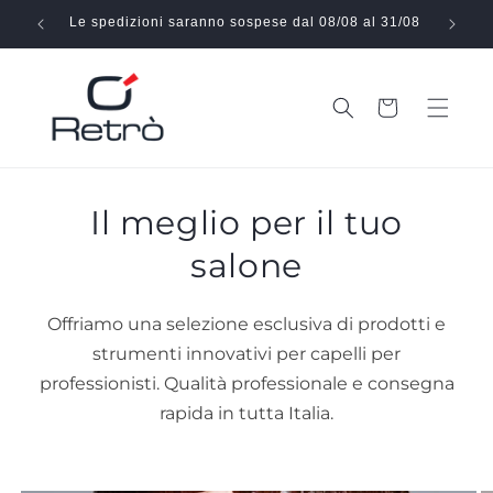
Vai
direttamente
Le spedizioni saranno sospese dal 08/08 al 31/08
Effe
ai contenuti
Carrello
Il meglio per il tuo
salone
Offriamo una selezione esclusiva di prodotti e
strumenti innovativi per capelli per
professionisti. Qualità professionale e consegna
rapida in tutta Italia.