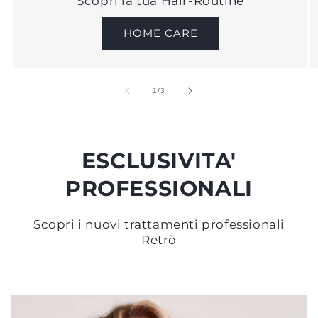
Scopri la tua Hair-Routine
HOME CARE
su
1
/
3
ESCLUSIVITA'
PROFESSIONALI
Scopri i nuovi trattamenti professionali
Retrò