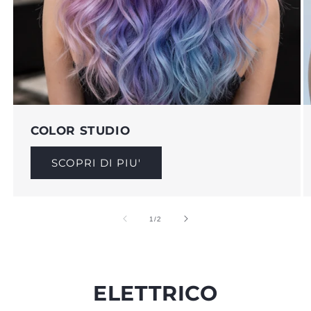
COLOR STUDIO
SCOPRI DI PIU'
su
1
/
2
ELETTRICO