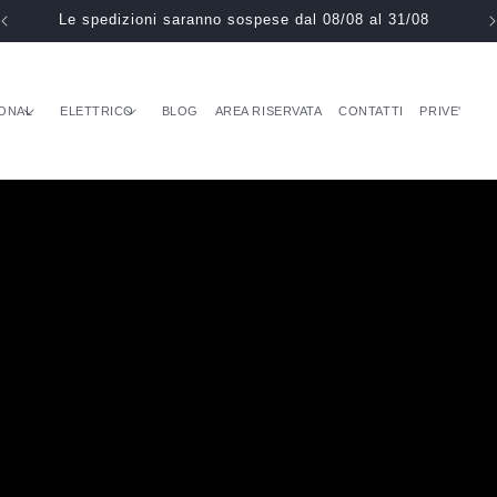
Effettua il login prima di effettuare l'ordine
ONAL
ELETTRICO
BLOG
AREA RISERVATA
CONTATTI
PRIVE'