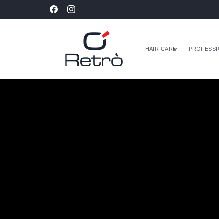
Vai
Le spedizioni saranno sospese dal 08/08 al 31/08
direttamente
Facebook
Instagram
ai contenuti
HAIR CARE
PROFESSI